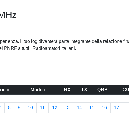
0MHz
erienza. Il tuo log diventerà parte integrante della relazione fin
el PNRF a tutti i Radioamatori italiani.
rid ↕
Mode ↕
RX
TX
QRB
DX
7
8
9
10
11
12
13
14
15
16
17
1