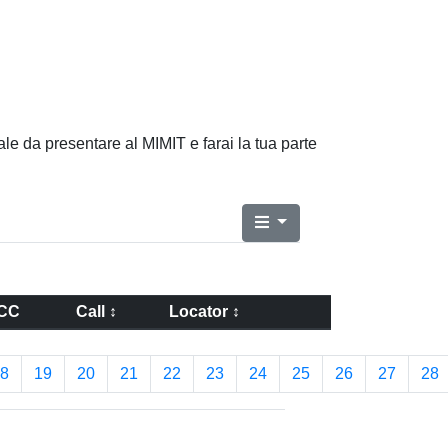
ale da presentare al MIMIT e farai la tua parte
CC
Call ↕
Locator ↕
8
19
20
21
22
23
24
25
26
27
28