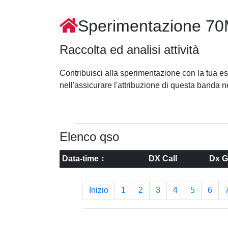
Sperimentazione 7
Raccolta ed analisi attività
Contribuisci alla sperimentazione con la tua esp
nell'assicurare l'attribuzione di questa banda n
Elenco qso
Data-time ↕
DX Call
Dx G
Inizio
1
2
3
4
5
6