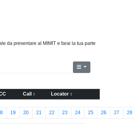
ale da presentare al MIMIT e farai la tua parte
CC
Call ↕
Locator ↕
8
19
20
21
22
23
24
25
26
27
28