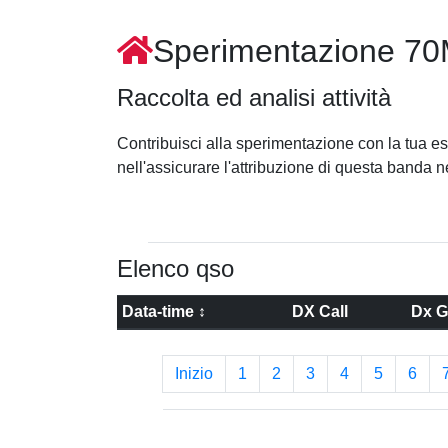
Sperimentazione 7
Raccolta ed analisi attività
Contribuisci alla sperimentazione con la tua esp
nell'assicurare l'attribuzione di questa banda n
Elenco qso
Data-time ↕
DX Call
Dx G
Inizio
1
2
3
4
5
6