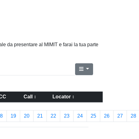
ale da presentare al MIMIT e farai la tua parte
CC
Call ↕
Locator ↕
8
19
20
21
22
23
24
25
26
27
28