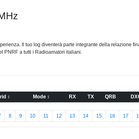
0MHz
erienza. Il tuo log diventerà parte integrante della relazione fin
el PNRF a tutti i Radioamatori italiani.
rid ↕
Mode ↕
RX
TX
QRB
DX
7
8
9
10
11
12
13
14
15
16
17
1