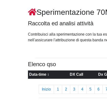
Sperimentazione 7
Raccolta ed analisi attività
Contribuisci alla sperimentazione con la tua esp
nell'assicurare l'attribuzione di questa banda n
Elenco qso
Data-time ↕
DX Call
Dx G
Inizio
1
2
3
4
5
6