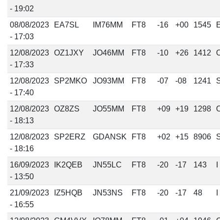
- 19:02
08/08/2023
EA7SL
IM76MM
FT8
-16
+00
1545
- 17:03
12/08/2023
OZ1JXY
JO46MM
FT8
-10
+26
1412
- 17:33
12/08/2023
SP2MKO
JO93MM
FT8
-07
-08
1241
- 17:40
12/08/2023
OZ8ZS
JO55MM
FT8
+09
+19
1298
- 18:13
12/08/2023
SP2ERZ
GDANSK
FT8
+02
+15
8906
- 18:16
16/09/2023
IK2QEB
JN55LC
FT8
-20
-17
143
I
- 13:50
21/09/2023
IZ5HQB
JN53NS
FT8
-20
-17
48
I
- 16:55