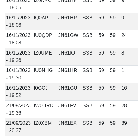
16/11/2023
IZ0KRC
JN61HP
SSB
59
59
9
I
- 18:05
16/11/2023
IQ0AP
JN61HP
SSB
59
59
9
I
- 18:06
16/11/2023
IU0QDP
JN61GW
SSB
59
59
24
I
- 18:08
16/11/2023
IZ0UME
JN61IQ
SSB
59
59
8
I
- 19:26
16/11/2023
IU0NHG
JN61HR
SSB
59
59
1
I
- 19:30
16/11/2023
I0GOJ
JN61GU
SSB
59
59
16
I
- 19:52
21/09/2023
IW0HRD
JN61FV
SSB
59
59
28
I
- 19:36
21/09/2023
IZ0XBM
JN61EX
SSB
59
59
39
I
- 20:37