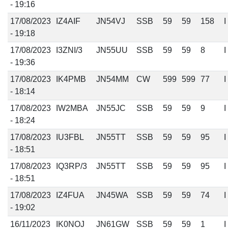
- 19:16
17/08/2023
IZ4AIF
JN54VJ
SSB
59
59
158
I
- 19:18
17/08/2023
I3ZNI/3
JN55UU
SSB
59
59
8
I
- 19:36
17/08/2023
IK4PMB
JN54MM
CW
599
599
77
I
- 18:14
17/08/2023
IW2MBA
JN55JC
SSB
59
59
9
I
- 18:24
17/08/2023
IU3FBL
JN55TT
SSB
59
59
95
I
- 18:51
17/08/2023
IQ3RP/3
JN55TT
SSB
59
59
95
I
- 18:51
17/08/2023
IZ4FUA
JN45WA
SSB
59
59
74
I
- 19:02
16/11/2023
IK0NOJ
JN61GW
SSB
59
59
1
I