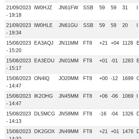
21/09/2023
IW0HJZ
JN61FW
SSB
59
59
31
I
- 19:18
21/09/2023
IW0HLE
JN61GU
SSB
59
59
20
I
- 19:34
15/08/2023
EA3AQJ
JN11MM
FT8
+21
+04
1128
- 15:20
15/08/2023
EA3EDU
JN01MM
FT8
+01
-01
1283
- 15:17
15/08/2023
ON4IQ
JO20MM
FT8
+00
-12
1699
- 14:47
15/08/2023
IK2OHG
JN45MM
FT8
+06
-06
1069
I
- 14:47
15/08/2023
DL5MCG
JN58MM
FT8
-16
-04
1326
- 14:13
15/08/2023
DK2GOX
JN49MM
FT8
+21
+01
1476
- 14:32