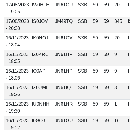
17/08/2023
IW0HLE
JN61GU
SSB
59
59
20
I
- 19:05
17/08/2023
IS0JOV
JM49TQ
SSB
59
59
345
I
- 20:38
16/11/2023
IK0NOJ
JN61GV
SSB
59
59
20
I
- 18:04
16/11/2023
IZ0KRC
JN61HP
SSB
59
59
9
I
- 18:05
16/11/2023
IQ0AP
JN61HP
SSB
59
59
9
I
- 18:06
16/11/2023
IZ0UME
JN61IQ
SSB
59
59
8
I
- 19:26
16/11/2023
IU0NHH
JN61HR
SSB
59
59
1
I
- 19:30
16/11/2023
I0GOJ
JN61GU
SSB
59
59
16
I
- 19:52