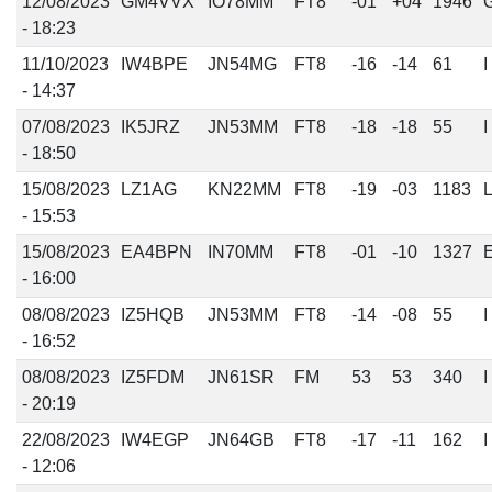
12/08/2023
GM4VVX
IO78MM
FT8
-01
+04
1946
- 18:23
11/10/2023
IW4BPE
JN54MG
FT8
-16
-14
61
I
- 14:37
07/08/2023
IK5JRZ
JN53MM
FT8
-18
-18
55
I
- 18:50
15/08/2023
LZ1AG
KN22MM
FT8
-19
-03
1183
- 15:53
15/08/2023
EA4BPN
IN70MM
FT8
-01
-10
1327
- 16:00
08/08/2023
IZ5HQB
JN53MM
FT8
-14
-08
55
I
- 16:52
08/08/2023
IZ5FDM
JN61SR
FM
53
53
340
I
- 20:19
22/08/2023
IW4EGP
JN64GB
FT8
-17
-11
162
I
- 12:06