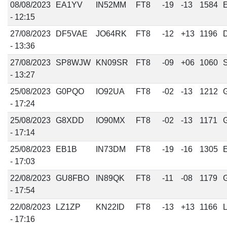
08/08/2023
EA1YV
IN52MM
FT8
-19
-13
1584
- 12:15
27/08/2023
DF5VAE
JO64RK
FT8
-12
+13
1196
- 13:36
27/08/2023
SP8WJW
KN09SR
FT8
-09
+06
1060
- 13:27
25/08/2023
G0PQO
IO92UA
FT8
-02
-13
1212
- 17:24
25/08/2023
G8XDD
IO90MX
FT8
-02
-13
1171
- 17:14
25/08/2023
EB1B
IN73DM
FT8
-19
-16
1305
- 17:03
22/08/2023
GU8FBO
IN89QK
FT8
-11
-08
1179
- 17:54
22/08/2023
LZ1ZP
KN22ID
FT8
-13
+13
1166
- 17:16