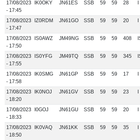
17/08/2023
IK0OKY
JN61ES
SSB
59
59
28
I
- 17:45
17/08/2023
IZ0RDM
JN61GO
SSB
59
59
20
I
- 17:47
17/08/2023
IS0AWZ
JM49NG
SSB
59
59
408
I
- 17:50
17/08/2023
IS0YFG
JM49TQ
SSB
59
59
345
I
- 17:55
17/08/2023
IK0SMG
JN61GP
SSB
59
59
17
I
- 17:58
17/08/2023
IK0NOJ
JN61GV
SSB
59
59
23
I
- 18:20
17/08/2023
I0GOJ
JN61GU
SSB
59
59
20
I
- 18:33
17/08/2023
IK0VAQ
JN61KK
SSB
59
59
35
I
- 18:50