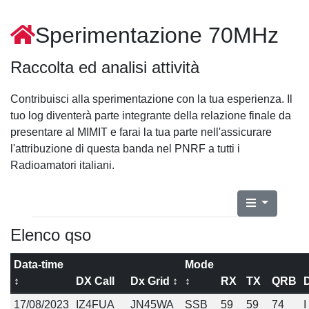
Sperimentazione 70MHz
Raccolta ed analisi attività
Contribuisci alla sperimentazione con la tua esperienza. Il
tuo log diventerà parte integrante della relazione finale da
presentare al MIMIT e farai la tua parte nell'assicurare
l'attribuzione di questa banda nel PNRF a tutti i
Radioamatori italiani.
Elenco qso
Data-time
Mode
↕
DX Call
Dx Grid ↕
↕
RX
TX
QRB
17/08/2023
IZ4FUA
JN45WA
SSB
59
59
74
I