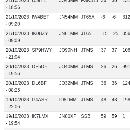
21/10/2023
DJ9YE
JO43MM
FSK315
36
36
13
- 18:56
21/10/2023
IW4BET
JN54MM
JT65A
-6
-6
31
- 09:20
21/10/2023
IK0BZY
JN61MM
JT65
-15
-25
35
- 09:09
20/10/2023
SP9HWY
JO90NH
JTMS
37
37
10
- 21:04
20/10/2023
DF5DE
JO40MM
JTMS
26
26
99
- 19:56
20/10/2023
DL6BF
JO32MM
JTMS
36
36
12
- 08:25
19/10/2023
G4ASR
IO81MM
JTMS
48
48
15
- 22:06
19/10/2023
IK7LMX
JN80XP
SSB
59
59
1
- 19:54