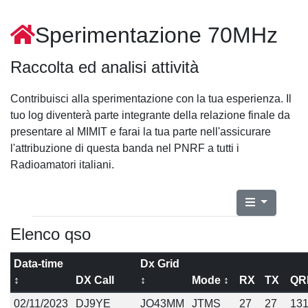
Sperimentazione 70MHz
Raccolta ed analisi attività
Contribuisci alla sperimentazione con la tua esperienza. Il
tuo log diventerà parte integrante della relazione finale da
presentare al MIMIT e farai la tua parte nell'assicurare
l'attribuzione di questa banda nel PNRF a tutti i
Radioamatori italiani.
Elenco qso
Data-time
Dx Grid
↕
DX Call
↕
Mode ↕
RX
TX
QR
02/11/2023
DJ9YE
JO43MM
JTMS
27
27
13