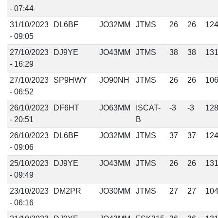
- 07:44
31/10/2023
DL6BF
JO32MM
JTMS
26
26
12
- 09:05
27/10/2023
DJ9YE
JO43MM
JTMS
38
38
13
- 16:29
27/10/2023
SP9HWY
JO90NH
JTMS
26
26
10
- 06:52
26/10/2023
DF6HT
JO63MM
ISCAT-
-3
-3
12
- 20:51
B
26/10/2023
DL6BF
JO32MM
JTMS
37
37
12
- 09:06
25/10/2023
DJ9YE
JO43MM
JTMS
26
26
13
- 09:49
23/10/2023
DM2PR
JO30MM
JTMS
27
27
10
- 06:16