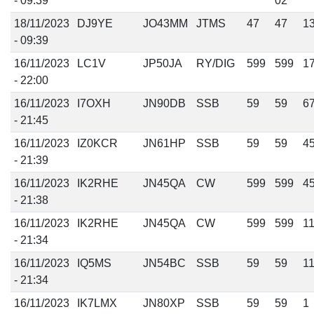
- 09:39
02
18/11/2023
DJ9YE
JO43MM
JTMS
47
47
1
- 09:39
16/11/2023
LC1V
JP50JA
RY/DIG
599
599
1
- 22:00
16/11/2023
I7OXH
JN90DB
SSB
59
59
6
- 21:45
16/11/2023
IZ0KCR
JN61HP
SSB
59
59
4
- 21:39
16/11/2023
IK2RHE
JN45QA
CW
599
599
4
- 21:38
16/11/2023
IK2RHE
JN45QA
CW
599
599
1
- 21:34
16/11/2023
IQ5MS
JN54BC
SSB
59
59
1
- 21:34
16/11/2023
IK7LMX
JN80XP
SSB
59
59
1