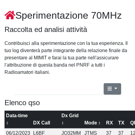
Sperimentazione 70MHz
Raccolta ed analisi attività
Contribuisci alla sperimentazione con la tua esperienza. Il
tuo log diventerà parte integrante della relazione finale da
presentare al MIMIT e farai la tua parte nell'assicurare
l'attribuzione di questa banda nel PNRF a tutti i
Radioamatori italiani.
Elenco qso
Data-time
Dx Grid
↕
DX Call
↕
Mode ↕
RX
TX
Q
06/12/2023
L6BF
JO32MM
JTMS
37
37
1