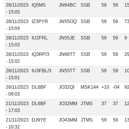
28/11/2023
IQ5MS
JN64BC
SSB
59
59
1
- 15:05
28/11/2023
IZ3PYR
JN55OQ
SSB
59
59
7
- 15:04
28/11/2023
IU2FRL
JN55JE
SSB
59
59
9
- 15:03
28/11/2023
IQ3RP/3
JN66TT
SSB
59
59
2
- 15:02
28/11/2023
IU3FBL/3
JN55TT
SSB
59
59
1
- 15:01
26/11/2023
DL6BF
JO32QI
MSK144
+10
-04
9
- 09:03
21/11/2023
DL6BF
JO32MM
JTMS
37
37
1
- 17:03
21/11/2023
DJ9YE
JO43MM
JTMS
59
59
1
- 10:32