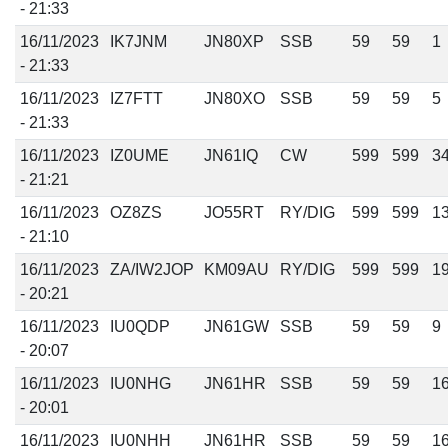
- 21:33
16/11/2023
IK7JNM
JN80XP
SSB
59
59
1
- 21:33
16/11/2023
IZ7FTT
JN80XO
SSB
59
59
5
- 21:33
16/11/2023
IZ0UME
JN61IQ
CW
599
599
3
- 21:21
16/11/2023
OZ8ZS
JO55RT
RY/DIG
599
599
1
- 21:10
16/11/2023
ZA/IW2JOP
KM09AU
RY/DIG
599
599
1
- 20:21
16/11/2023
IU0QDP
JN61GW
SSB
59
59
9
- 20:07
16/11/2023
IU0NHG
JN61HR
SSB
59
59
1
- 20:01
16/11/2023
IU0NHH
JN61HR
SSB
59
59
1