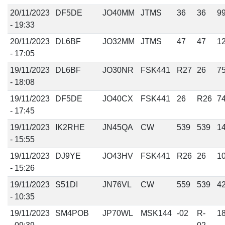
20/11/2023
DF5DE
JO40MM
JTMS
36
36
9
- 19:33
20/11/2023
DL6BF
JO32MM
JTMS
47
47
1
- 17:05
19/11/2023
DL6BF
JO30NR
FSK441
R27
26
7
- 18:08
19/11/2023
DF5DE
JO40CX
FSK441
26
R26
7
- 17:45
19/11/2023
IK2RHE
JN45QA
CW
539
539
1
- 15:55
19/11/2023
DJ9YE
JO43HV
FSK441
R26
26
1
- 15:26
19/11/2023
S51DI
JN76VL
CW
559
539
4
- 10:35
19/11/2023
SM4POB
JP70WL
MSK144
-02
R-
1