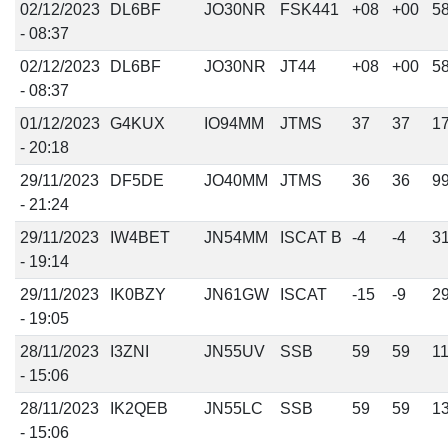
02/12/2023
DL6BF
JO30NR
FSK441
+08
+00
5
- 08:37
02/12/2023
DL6BF
JO30NR
JT44
+08
+00
5
- 08:37
01/12/2023
G4KUX
IO94MM
JTMS
37
37
1
- 20:18
29/11/2023
DF5DE
JO40MM
JTMS
36
36
9
- 21:24
29/11/2023
IW4BET
JN54MM
ISCAT B
-4
-4
3
- 19:14
29/11/2023
IK0BZY
JN61GW
ISCAT
-15
-9
2
- 19:05
28/11/2023
I3ZNI
JN55UV
SSB
59
59
1
- 15:06
28/11/2023
IK2QEB
JN55LC
SSB
59
59
1
- 15:06