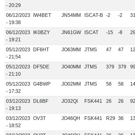
- 20:29
06/12/2023
IW4BET
JN54MM
ISCAT-B
-2
-2
3
- 19:38
06/12/2023
IK0BZY
JN61GW
ISCAT
-15
-8
2
- 19:21
05/12/2023
DF6HT
JO63MM
JTMS
47
47
1
- 21:54
05/12/2023
DF5DE
JO40MM
JTMS
379
379
9
- 21:10
05/12/2023
G4BWP
JO02MM
JTMS
58
58
1
- 17:32
03/12/2023
DL6BF
JO32QI
FSK441
26
26
9
- 19:13
03/12/2023
OV3T
JO46QH
FSK441
R29
36
1
- 18:52