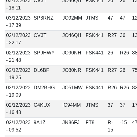
03/12/2023
OV3T
JO46QH
FSK441
26
26
1
- 18:11
03/12/2023
SP3RNZ
JO92MM
JTMS
47
47
1
- 17:39
02/12/2023
OV3T
JO46QH
FSK441
R27
36
1
- 22:17
02/12/2023
SP9HWY
JO90NH
FSK441
26
R26
8
- 21:48
02/12/2023
DL6BF
JO30NR
FSK441
R27
26
7
- 19:25
02/12/2023
DM2BHG
JO51MW
FSK441
R26
R26
8
- 19:09
02/12/2023
G4KUX
IO94MM
JTMS
37
37
1
- 16:48
02/12/2023
9A1Z
JN86FJ
FT8
R-
-15
4
- 09:52
15