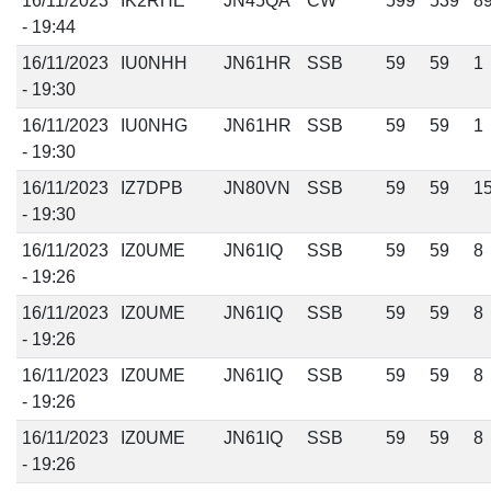
16/11/2023
IK2RHE
JN45QA
CW
599
539
8
- 19:44
16/11/2023
IU0NHH
JN61HR
SSB
59
59
1
- 19:30
16/11/2023
IU0NHG
JN61HR
SSB
59
59
1
- 19:30
16/11/2023
IZ7DPB
JN80VN
SSB
59
59
1
- 19:30
16/11/2023
IZ0UME
JN61IQ
SSB
59
59
8
- 19:26
16/11/2023
IZ0UME
JN61IQ
SSB
59
59
8
- 19:26
16/11/2023
IZ0UME
JN61IQ
SSB
59
59
8
- 19:26
16/11/2023
IZ0UME
JN61IQ
SSB
59
59
8
- 19:26